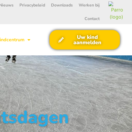
Nieuws
Privacybeleid
Downloads
Werken bij
Contact
Uw kind
indcentrum
aanmelden
aatsdagen