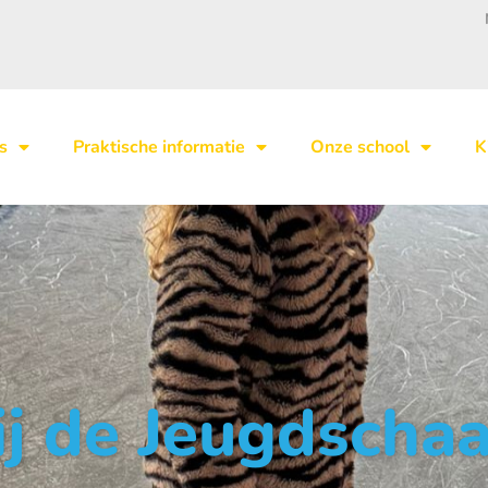
s
Praktische informatie
Onze school
K
bij de Jeugdsch