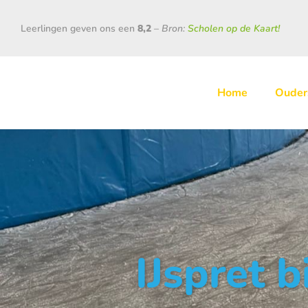
Leerlingen geven ons een
8,2
–
Bron:
Scholen op de Kaart!
Home
Ouder
IJspret 