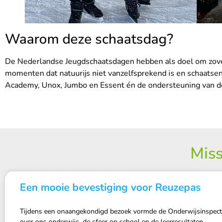
Waarom deze schaatsdag?
De Nederlandse Jeugdschaatsdagen hebben als doel om zoveel
momenten dat natuurijs niet vanzelfsprekend is en schaats
Academy, Unox, Jumbo en Essent én de ondersteuning van de
Miss
Een mooie bevestiging voor Reuzepas
Tijdens een onaangekondigd bezoek vormde de Onderwijsinspectie 
over ons onderwijs, de sfeer op school en de leerresultaten.