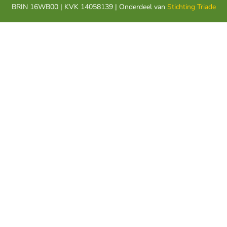
BRIN 16WB00 | KVK 14058139 | Onderdeel van
Stichting Triade