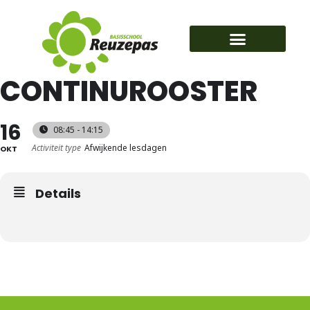
Praktische informatie
CONTINUROOSTER
16
08:45 - 14:15
Activiteit type
Afwijkende lesdagen
OKT
Details