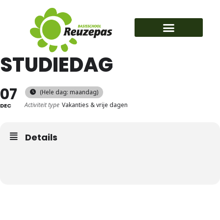
Praktische informatie
STUDIEDAG
07
(Hele dag: maandag)
Activiteit type
Vakanties & vrije dagen
DEC
Details